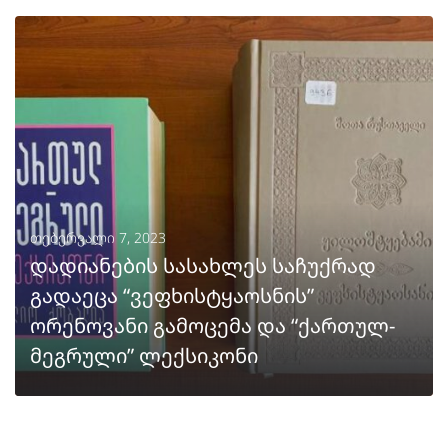
ᲒᲐᲒᲠᲫᲔᲚᲔᲑᲐ
თებერვალი 7, 2023
დადიანების სასახლეს საჩუქრად
გადაეცა “ვეფხისტყაოსნის”
ორენოვანი გამოცემა და “ქართულ-
მეგრული” ლექსიკონი