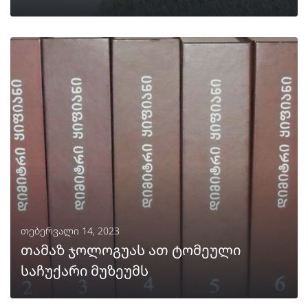
ᲒᲐᲒᲠᲫᲔᲚᲔᲑᲐ
თებერვალი 14, 2023
თამაზ ჯოლოგუას ათ ტომეული
საჩუქარი მუზეუმს