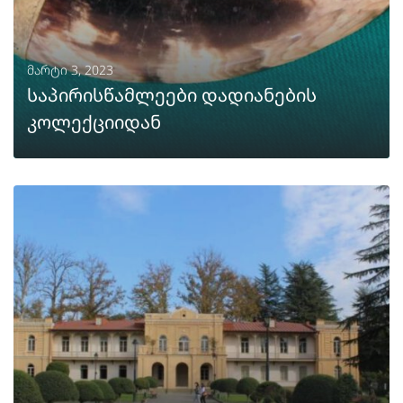
მარტი 3, 2023
საპირისწამლეები დადიანების
კოლექციიდან
ᲒᲐᲒᲠᲫᲔᲚᲔᲑᲐ