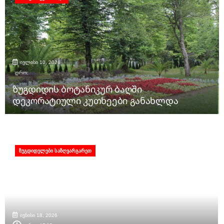
ივლისი 10, 2026
დრო:
ზუგდიდის ბოტანიკურ ბაღში
დეკორატიული კუთხეები განახლდა
ᲖᲣᲒᲓᲘᲓᲔᲚᲔᲑᲘ ᲡᲐᲖᲦᲕᲐᲠᲒᲐᲠᲔᲗ
ივნისი 18, 2026