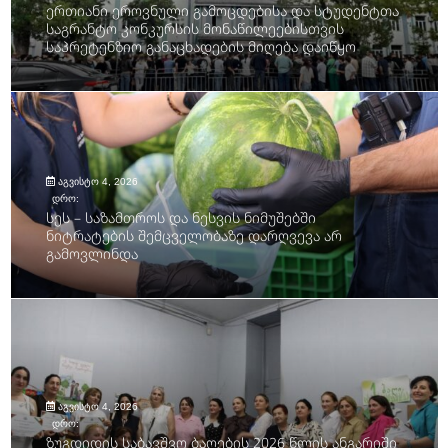
ერთიანი ეროვნული გამოცდებისა და სტუდენტთა
საგრანტო კონკურსის მონაწილეებისთვის
საპრეტენზიო განაცხადების მიღება დაიწყო
აგვისტო 4, 2026
დრო:
სეს – საზამთროს და ნესვის ნიმუშებში
ნიტრატების შემცველობაზე დარღვევა არ
გამოვლინდა
აგვისტო 4, 2026
დრო:
ზუგდიდის საბავშვო ბაღების 2026 წლის ანგარიში