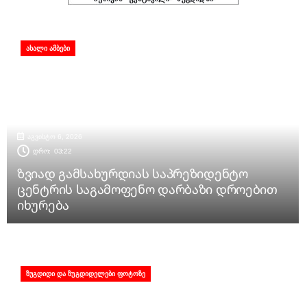
ᲐᲮᲐᲚᲘ ᲐᲛᲑᲔᲑᲘ
აგვისტო 6, 2026
დრო:
03:22
ზვიად გამსახურდიას საპრეზიდენტო
ცენტრის საგამოფენო დარბაზი დროებით
იხურება
ᲖᲣᲒᲓᲘᲓᲘ ᲓᲐ ᲖᲣᲒᲓᲘᲓᲔᲚᲔᲑᲘ ᲤᲝᲢᲝᲖᲔ