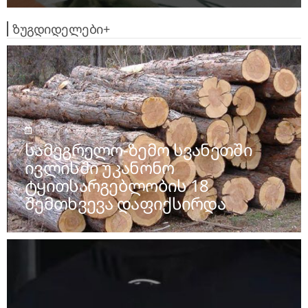
ზუგდიდელები+
აგვისტო 6, 2026
Სამეგრელო-Ზემო Სვანეთში
Ივლისში Უკანონო
Ტყითსარგებლობის 18
Შემთხვევა Დაფიქსირდა