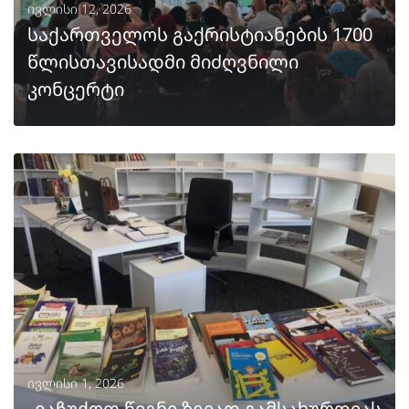
ივლისი 12, 2026
საქართველოს გაქრისტიანების 1700
წლისთავისადმი მიძღვნილი
კონცერტი
ᲒᲐᲒᲠᲫᲔᲚᲔᲑᲐ
ივლისი 1, 2026
„ვაჩუქოთ წიგნი ზვიად გამსახურდიას