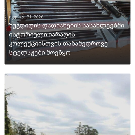
ივლისი 31, 2026
ზუგდიდის დადიანების სასახლეებში
ისტორიული იარაღის
კოლექციისთვის თანამედროვე
სტელაჟები მოეწყო
ᲒᲐᲒᲠᲫᲔᲚᲔᲑᲐ