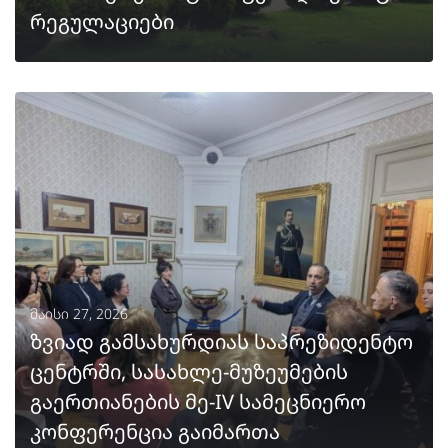
რეგულაციები
ᲒᲐᲒᲠᲫᲔᲚᲔᲑᲐ
მაისი 27, 2026
ზვიად გამსახურდიას საპრეზიდენტო
ცენტრში, სასახლე-მუზეუმების
გაერთიანების მე-IV სამეცნიერო
კონფერენცია გაიმართა