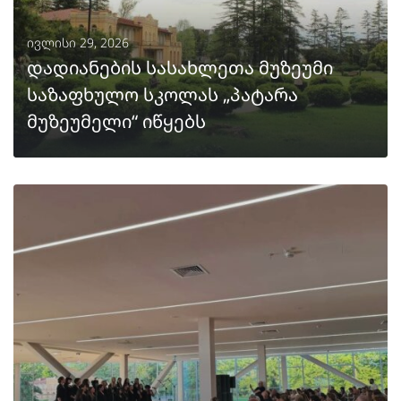
ივლისი 29, 2026
დადიანების სასახლეთა მუზეუმი
საზაფხულო სკოლას „პატარა
მუზეუმელი“ იწყებს
ᲒᲐᲒᲠᲫᲔᲚᲔᲑᲐ