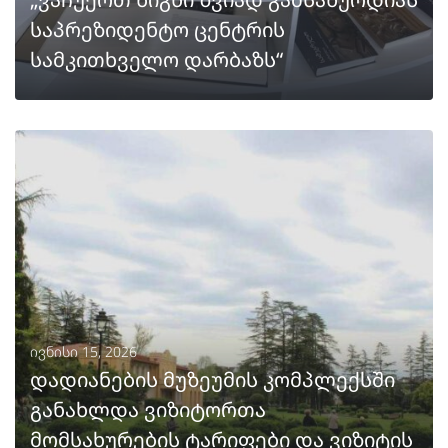
საპრეზიდენტო ცენტრის
სამკითხველო დარბაზს“
ᲒᲐᲒᲠᲫᲔᲚᲔᲑᲐ
ივნისი 15, 2026
დადიანების მუზეუმის კომპლექსში
განახლდა ვიზიტორთა
მომსახურების ტარიფები და ვიზიტის