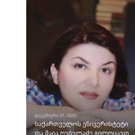
ᲒᲐᲒᲠᲫᲔᲚᲔᲑᲐ
დეკემბერი 31, 2020
საქართველოს უნივერისტეტი
და მაია ღუბელაძე გილოცავთ