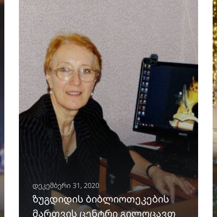
ᲒᲐᲒᲠᲫᲔᲚᲔᲑᲐ
დეკემბერი 31, 2020
ზუგდიდის ბიბლიოთეკების
მართვის ცენტრი გილოცავთ