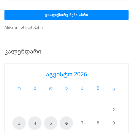
Akismet ანტისპამი
ᲙᲐᲚᲔᲜᲓᲐᲠᲘ
აგვისტო 2026
ო
ს
ო
ხ
პ
შ
კ
1
2
7
8
9
3
4
5
6