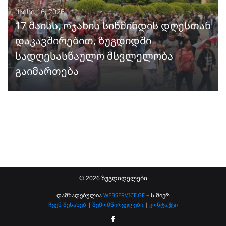
მაისი 16, 2026
17 მაისს, ოჯახის სიწმინდის დღესთან
დაკავშირებით, ზუგდიდში
სადღესასწაულო მსვლელობა
გაიმართება
ᲒᲐᲒᲠᲫᲔᲚᲔᲑᲐ
© 2026 ზუგდიდელები
დამზადებულია
WEBSERVICE.GE
– ს მიერ
ჩვენ შესახებ
|
შემომწირველები
|
კონტაქტი