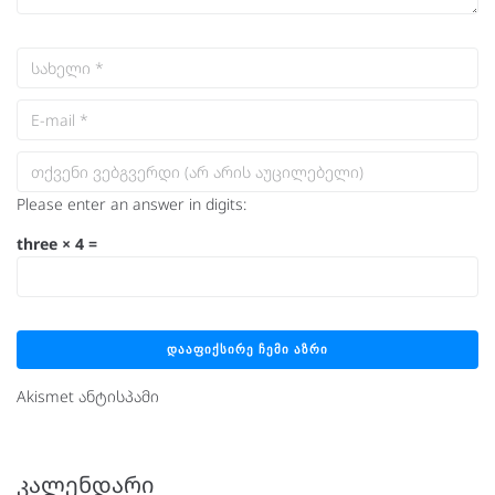
Please enter an answer in digits:
three × 4 =
Akismet ანტისპამი
ᲙᲐᲚᲔᲜᲓᲐᲠᲘ