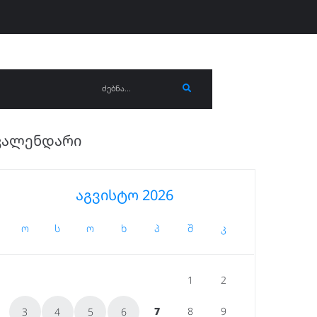
ᲙᲐᲚᲔᲜᲓᲐᲠᲘ
აგვისტო 2026
ო
ს
ო
ხ
პ
შ
კ
1
2
7
8
9
3
4
5
6