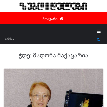
ზუგდიდელები
მთავარი
ჭდე:
მადონა მაქაცარია