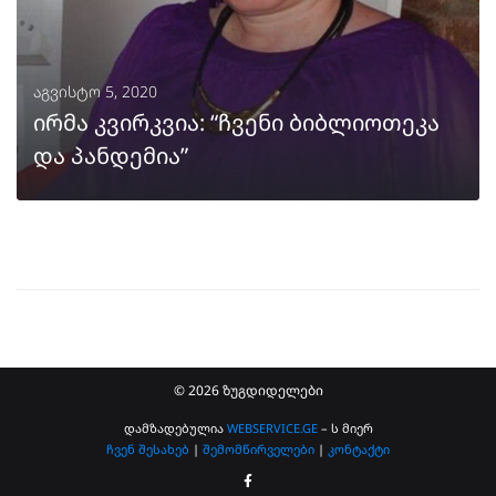
აგვისტო 5, 2020
ირმა კვირკვია: “ჩვენი ბიბლიოთეკა
და პანდემია”
ᲒᲐᲒᲠᲫᲔᲚᲔᲑᲐ
© 2026 ზუგდიდელები
დამზადებულია
WEBSERVICE.GE
– ს მიერ
ჩვენ შესახებ
|
შემომწირველები
|
კონტაქტი