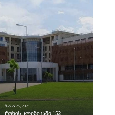
ᲒᲐᲒᲠᲫᲔᲚᲔᲑᲐ
მაისი 25, 2021
რუხის კლინიკაში 152