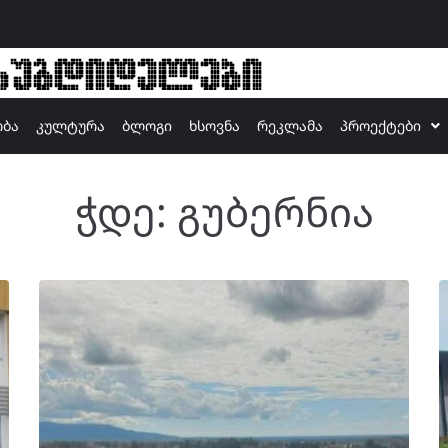
ზუგდიდელები
ობა
კულტურა
ბლოგი
ხსოვნა
რეკლამა
პროექტები
ჭდე:
გუბერნია