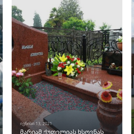
ᲒᲐᲒᲠᲫᲔᲚᲔᲑᲐ
ივნისი 13, 2021
მარიამ ქუთელიას ხსოვნას