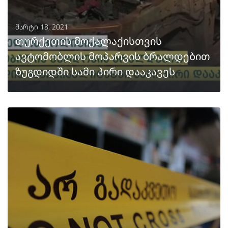
მარტი 18, 2021
თურქეთის მოქალაქისთვის
ავტომობლის მოპარვის ბრალდებით
ზუგდიდში სამი პირი დააკავეს
ᲒᲐᲒᲠᲫᲔᲚᲔᲑᲐ