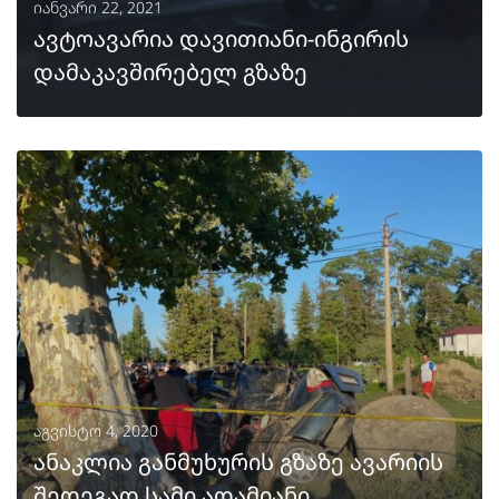
იანვარი 22, 2021
ავტოავარია დავითიანი-ინგირის
დამაკავშირებელ გზაზე
ᲒᲐᲒᲠᲫᲔᲚᲔᲑᲐ
აგვისტო 4, 2020
ანაკლია განმუხურის გზაზე ავარიის
შედეგად სამი ადამიანი