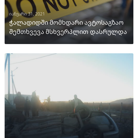
იანვარი 31, 2021
ჭალადიდში მომხდარი ავტოსაგზაო
შემთხვევა მსხვერპლით დასრულდა
ᲒᲐᲒᲠᲫᲔᲚᲔᲑᲐ