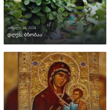
აპრილი 28, 2024
დღეს, ბზობაა
ᲒᲐᲒᲠᲫᲔᲚᲔᲑᲐ