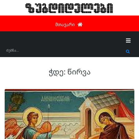
ზუგდიდელები
მთავარი
ჭდე:
წირვა