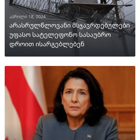
აპრილი 18, 2024
არასრულწლოვანი მსჯავრდებულები
უფასო სატელეფონო სასაუბრო
დროით ისარგებლებენ
ᲒᲐᲒᲠᲫᲔᲚᲔᲑᲐ