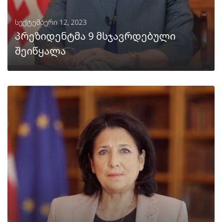
სექტემბერი 12, 2023
პრეზიდენტმა 9 მსჯავრდებული
შეიწყალა
ᲒᲐᲒᲠᲫᲔᲚᲔᲑᲐ