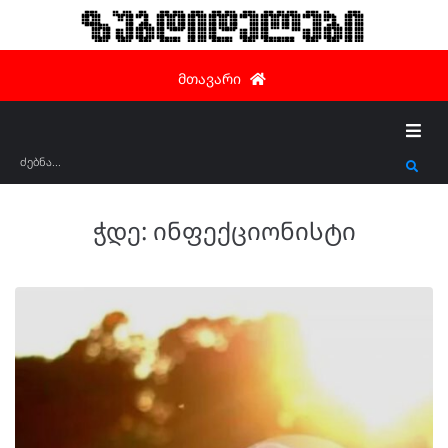
ზუგდიდელები
მთავარი
ჭდე:
ინფექციონისტი