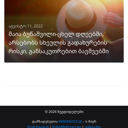
აგვისტო 11, 2022
მაია ბუწაშვილი-ცხელ დღეებში,
არსებობს სხეულის გადახურების
რისკი, განსაკუთრებით ბავშვებში
ᲒᲐᲒᲠᲫᲔᲚᲔᲑᲐ
© 2026 ზუგდიდელები
დამზადებულია
WEBSERVICE.GE
– ს მიერ
ჩვენ შესახებ
|
შემომწირველები
|
კონტაქტი