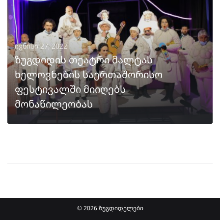
ივნისი 27, 2022
ზუგდიდის თეატრი მალტას
ხელოვნების საერთაშორისო
ფესტივალში მიიღებს
მონაწილეობას
ᲒᲐᲒᲠᲫᲔᲚᲔᲑᲐ
© 2026 ზუგდიდელები