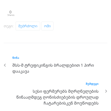
0
Shares
Თეგი:
Მებრძოლი
Ომი
ᲬᲘᲜᲐ
შსს-მ ტრეფიკინგის ბრალდებით 1 პირი
დააკავა
ᲨᲔᲛᲓᲔᲒᲘ
სესი ფერმერებს მღრღნელების
წინააღმდეგ ღონისძიებების დროულად
ჩატარებისკენ მოუწოდებს