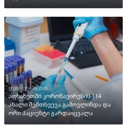
ᲒᲐᲒᲠᲫᲔᲚᲔᲑᲐ
დეკემბერი 26, 2020
აფხაზეთში კორონავირუსის 114
ახალი შემთხვევა გამოვლინდა და
ორი პაციენტი გარდაიცვალა