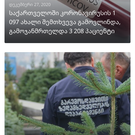
დეკემბერი 27, 2020
საქართველოში კორონავირუსის 1
097 ახალი შემთხვევა გამოვლინდა,
გამოჯანმრთელდა 3 208 პაციენტი
ᲒᲐᲒᲠᲫᲔᲚᲔᲑᲐ