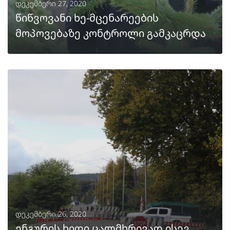
დეკემბერი 27, 2020
წიწვოვანი ხე-მცენარეების
მოპოვებაზე კონტროლი გამკაცრდა
ᲒᲐᲒᲠᲫᲔᲚᲔᲑᲐ
დეკემბერი 26, 2020
ენგურის ხიდი ცალმხრივად ისევ