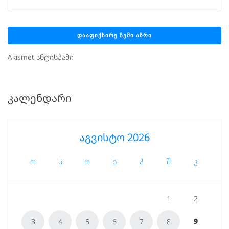
Akismet ანტისპამი
ᲙᲐᲚᲔᲜᲓᲐᲠᲘ
აგვისტო 2026
ო
ს
ო
ხ
პ
შ
კ
1
2
9
3
4
5
6
7
8