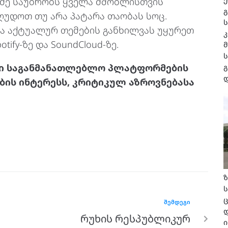
გაძე საუბრობს ყველა მშობლისთვის
გ
ღუდოთ თუ არა პატარა თაობას სოც.
ვა აქტუალურ თემების განხილვას უყურეთ
tify-ზე და SoundCloud-ზე.
თი საგანმანათლებლო პლატფორმების
გ
ის ინტერესს, კრიტიკულ აზროვნებასა
ზ
ც
ᲨᲔᲛᲓᲔᲒᲘ
რუხის რესპუბლიკურ
ი