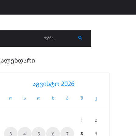
ᲙᲐᲚᲔᲜᲓᲐᲠᲘ
აგვისტო 2026
ო
ს
ო
ხ
პ
შ
კ
1
2
8
9
3
4
5
6
7